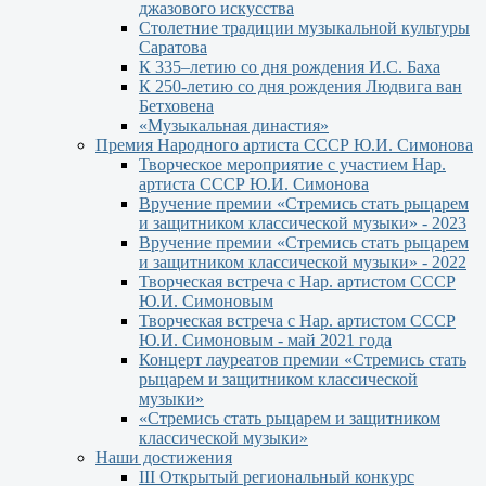
джазового искусства
Столетние традиции музыкальной культуры
Саратова
К 335–летию со дня рождения И.С. Баха
К 250-летию со дня рождения Людвига ван
Бетховена
«Музыкальная династия»
Премия Народного артиста СССР Ю.И. Симонова
Творческое мероприятие с участием Нар.
артиста СССР Ю.И. Симонова
Вручение премии «Стремись стать рыцарем
и защитником классической музыки» - 2023
Вручение премии «Стремись стать рыцарем
и защитником классической музыки» - 2022
Творческая встреча с Нар. артистом СССР
Ю.И. Симоновым
Творческая встреча с Нар. артистом СССР
Ю.И. Симоновым - май 2021 года
Концерт лауреатов премии «Стремись стать
рыцарем и защитником классической
музыки»
«Стремись стать рыцарем и защитником
классической музыки»
Наши достижения
III Открытый региональный конкурс