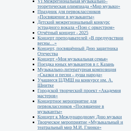
VI Межрегиональная музыкально–
теоретическая олимпиада «Мир музыки»
Праздник для первоклассников
«Посвящение в музыканты»
Детский межрегиональный конкурс
эстрадного вокала «Пою с оркестром»
Отчётный концерт - 2025
Концерт преподавателей «В предчувствии
весны…»
Концерт, посвящённый Дню защитника
Отечества
Концерт «Моя музыкальная семья»
Поездка юных музыкантов в г. Казань
Музыкально-литературная композиция
«Сказки и песни - душа народа»
Учащиеся ЦДМШ на конкурсе им. А.
Шнитке
Городской творческий проект «Академия
мастеров»
Концертное мероприятие для
первоклассников «Посвящение в
музыканты»
Концерт к Международному Дню музыки
Творческое мероприятие «Музыкальный и
театральный мир М.И. Глинки»