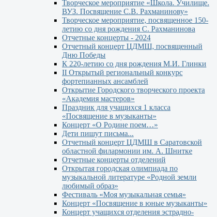
Творческое мероприятие «Школа. Училище.
ВУЗ. Посвящение С.В. Рахманинову»
Творческое мероприятие, посвященное 150-
летию со дня рождения С. Рахманинова
Отчетные концерты - 2024
Отчетный концерт ЦДМШ, посвященный
Дню Победы
К 220-летию со дня рождения М.И. Глинки
II Открытый региональный конкурс
фортепианных ансамблей
Открытие Городского творческого проекта
«Академия мастеров»
Праздник для учащихся 1 класса
«Посвящение в музыканты»
Концерт «О Родине поем…»
Дети пишут письма...
Отчетный концерт ЦДМШ в Саратовской
областной филармонии им. А. Шнитке
Отчетные концерты отделений
Открытая городская олимпиада по
музыкальной литературе «Родной земли
любимый образ»
Фестиваль «Моя музыкальная семья»
Концерт «Посвящение в юные музыканты»
Концерт учащихся отделения эстрадно-