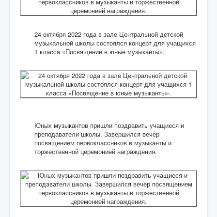
Контакты
Независимая оценка качества образования
24 октября 2022 года в зале Центральной детской
музыкальной школы состоялся концерт для учащихся
Безопасность
1 класса «Посвящение в юные музыканты».
Охрана труда
Информационные материалы и памятки
Карта сайта
Купить билет
Юных музыкантов пришли поздравить учащиеся и
преподаватели школы. Завершился вечер
посвящением первоклассников в музыканты и
торжественной церемонией награждения.