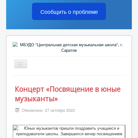
Сообщить о проблеме
Включить/
выключить
навигацию
Сведения об образовательной организации
Концерт «Посвящение в юные
Жизнь школы
музыканты»
Домашнее задание
Обновлено: 27 октября 2022
Поступающим
Обратная связь