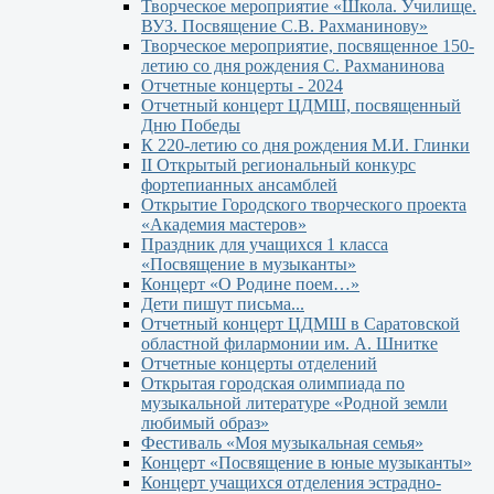
Творческое мероприятие «Школа. Училище.
ВУЗ. Посвящение С.В. Рахманинову»
Творческое мероприятие, посвященное 150-
летию со дня рождения С. Рахманинова
Отчетные концерты - 2024
Отчетный концерт ЦДМШ, посвященный
Дню Победы
К 220-летию со дня рождения М.И. Глинки
II Открытый региональный конкурс
фортепианных ансамблей
Открытие Городского творческого проекта
«Академия мастеров»
Праздник для учащихся 1 класса
«Посвящение в музыканты»
Концерт «О Родине поем…»
Дети пишут письма...
Отчетный концерт ЦДМШ в Саратовской
областной филармонии им. А. Шнитке
Отчетные концерты отделений
Открытая городская олимпиада по
музыкальной литературе «Родной земли
любимый образ»
Фестиваль «Моя музыкальная семья»
Концерт «Посвящение в юные музыканты»
Концерт учащихся отделения эстрадно-