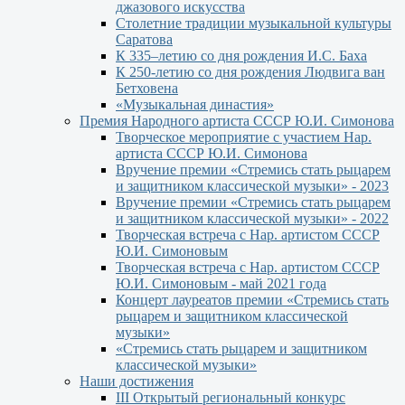
джазового искусства
Столетние традиции музыкальной культуры
Саратова
К 335–летию со дня рождения И.С. Баха
К 250-летию со дня рождения Людвига ван
Бетховена
«Музыкальная династия»
Премия Народного артиста СССР Ю.И. Симонова
Творческое мероприятие с участием Нар.
артиста СССР Ю.И. Симонова
Вручение премии «Стремись стать рыцарем
и защитником классической музыки» - 2023
Вручение премии «Стремись стать рыцарем
и защитником классической музыки» - 2022
Творческая встреча с Нар. артистом СССР
Ю.И. Симоновым
Творческая встреча с Нар. артистом СССР
Ю.И. Симоновым - май 2021 года
Концерт лауреатов премии «Стремись стать
рыцарем и защитником классической
музыки»
«Стремись стать рыцарем и защитником
классической музыки»
Наши достижения
III Открытый региональный конкурс