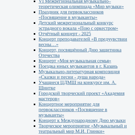
VI Межрегиональная музыкально–
теоретическая олимпиада «Мир музыки»
Праздник для первоклассников
«Посвящение в музыканты»
Детский межрегиональный конкурс
эстрадного вокала «Пою с оркестром»
Отчётный концерт - 2025
Концерт преподавателей «В предчувствии
весны…»
Концерт, посвящённый Дню защитника
Отечества
Концерт «Моя музыкальная семья»
Поездка юных музыкантов в г. Казань
Музыкально-литературная композиция
«Сказки и песни - душа народа»
Учащиеся ЦДМШ на конкурсе им. А.
Шнитке
Городской творческий проект «Академия
мастеров»
Концертное мероприятие для
первоклассников «Посвящение в
музыканты»
Концерт к Международному Дню музыки
Творческое мероприятие «Музыкальный и
театральный мир М.И. Глинки»