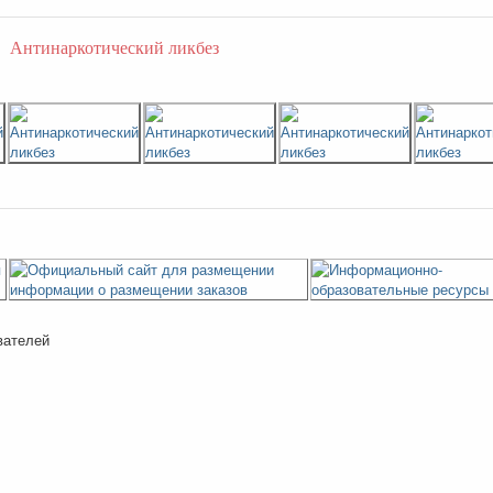
Антинаркотический ликбез
вателей