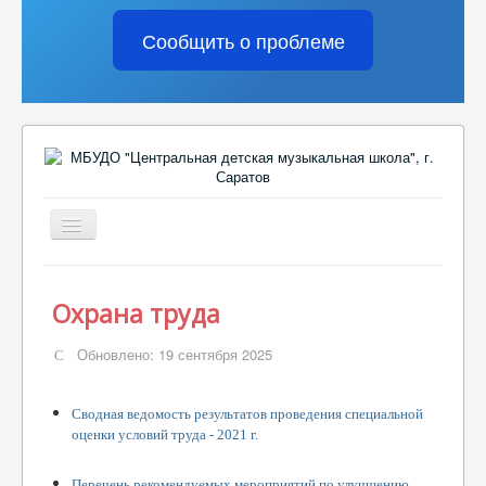
Сообщить о проблеме
Включить/
выключить
навигацию
Сведения об образовательной организации
Охрана труда
Жизнь школы
Обновлено: 19 сентября 2025
Домашнее задание
Поступающим
Сводная ведомость результатов проведения специальной
оценки условий труда - 2021 г.
Обратная связь
Перечень рекомендуемых мероприятий по улучшению