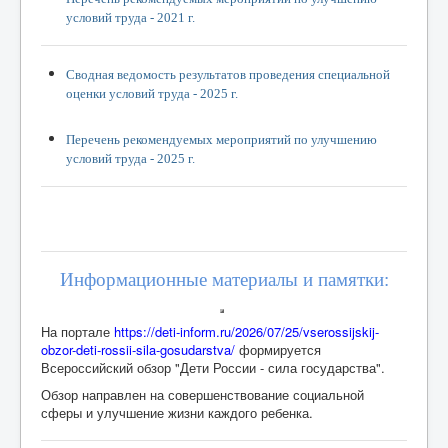
Контакты
условий труда - 2021 г.
Независимая оценка качества образования
Сводная ведомость результатов проведения специальной
Безопасность
оценки условий труда - 2025 г.
Охрана труда
Перечень рекомендуемых мероприятий по улучшению
условий труда - 2025 г.
Информационные материалы и памятки
Карта сайта
Купить билет
Информационные материалы и памятки:
На портале
https://deti-inform.ru/2026/07/25/vserossijskij-
obzor-deti-rossii-sila-gosudarstva/
формируется
Всероссийский обзор "Дети России - сила государства".
Обзор направлен на совершенствование социальной
сферы и улучшение жизни каждого ребенка.