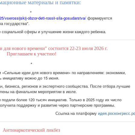
ационные материалы и памятки:
25/vserossijskij-obzor-deti-rossii-sila-gosudarstva/
формируется
ла государства".
 социальной сферы и улучшение жизни каждого ребенка.
для нового времени" состоится 22-23 июля 2026 г.
Приглашаем к участию!
м «Сильные идеи для нового времени» по направлениям: экономики,
ь инициативу можно до 15 июня.
, бизнеса, регионов и экспертного сообщества. После отбора лучшие
авлены на финальном мероприятии в июле.
подали более 120 тысяч инициатив. Только в 2025 году их число
получила поддержку и развитие через партнерские программы.
Ссылка на платформу
идея.росконгресс.р
Антинаркотический ликбез