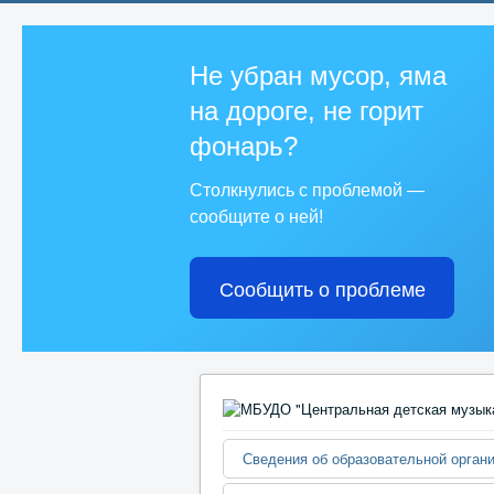
Не убран мусор, яма
на дороге, не горит
фонарь?
Столкнулись с проблемой —
сообщите о ней!
Сообщить о проблеме
Сведения об образовательной орган