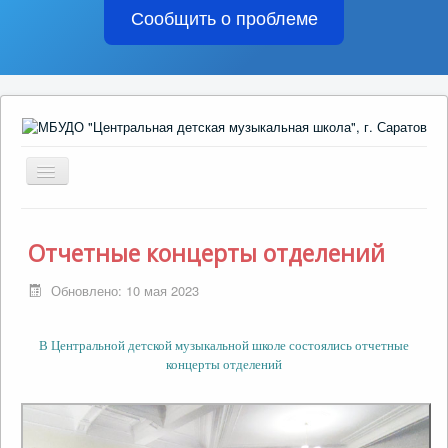
Сообщить о проблеме
Включить/
выключить
навигацию
Сведения об образовательной организации
Отчетные концерты отделений
Жизнь школы
Обновлено: 10 мая 2023
Домашнее задание
Поступающим
В Центральной детской музыкальной школе состоялись отчетные
концерты отделений
Обратная связь
Контакты