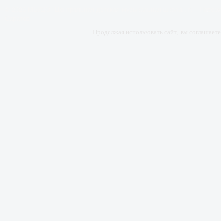
© 2026 МБУДО "Центральная детская музыкальная школа", г.
Наверх
Саратов
Продолжая использовать сайт, вы соглашает